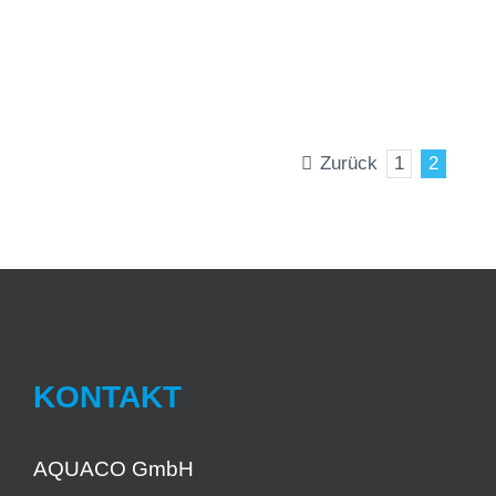
Staubbindemaschine SPRAYSTREAM
S2.2 Mobiler Trolley (25i Mobiler Trolley)
von [...]
Zurück
1
2
KONTAKT
AQUACO GmbH