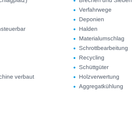
chlagplatz)
Brechen und Sieben
Verfahrwege
Deponien
rnsteuerbar
Halden
Materialumschlag
Schrottbearbeitung
Recycling
Schüttgüter
chine verbaut
Holzverwertung
Aggregatkühlung