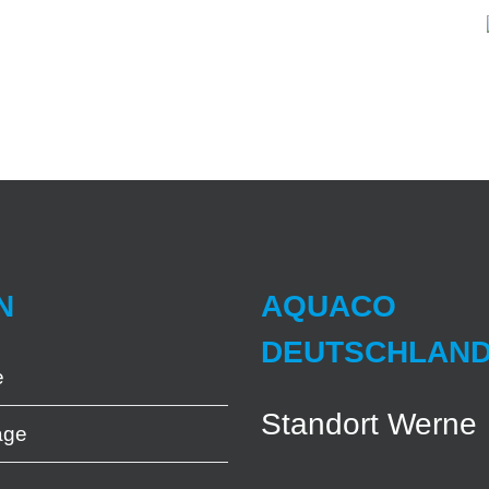
Mini
SPRAYSTREAM Mini
Trolley
Trolley (15i Mobiler Trolley
(15i
75l)
Mobiler
Trolley)
N
AQUACO
DEUTSCHLAN
e
Standort Werne
age