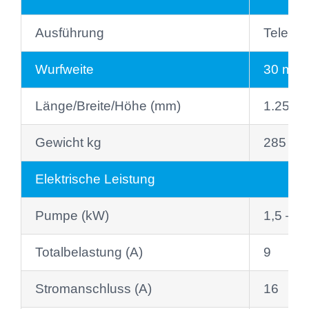
Ausführung
Telesko
Wurfweite
30 m
Länge/Breite/Höhe (mm)
1.250/1
Gewicht kg
285
Elektrische Leistung
Pumpe (kW)
1,5 – 2
Totalbelastung (A)
9
Stromanschluss (A)
16